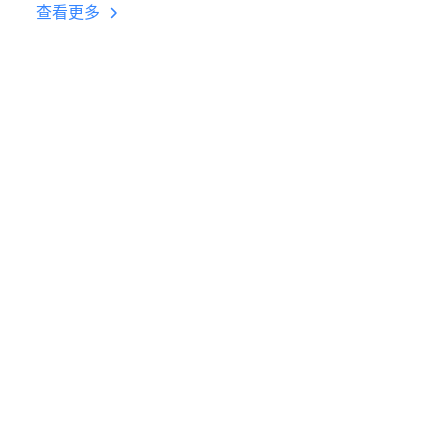
台挂机 按键设置教程
查看更多