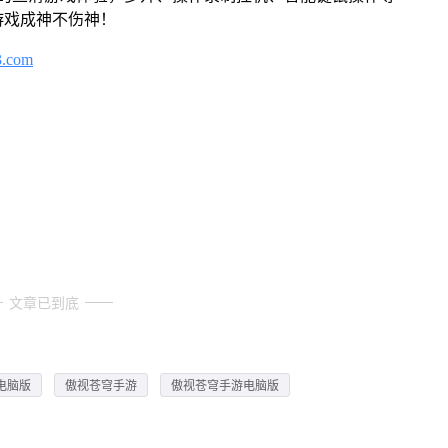
游戏成神不伤神！
3.com
文章已到底
电脑版
傲视苍穹手游
傲视苍穹手游电脑版