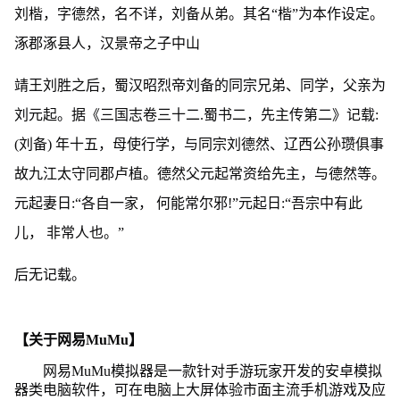
刘楷，字德然，名不详，刘备从弟。其名“楷”为本作设定。
涿郡涿县人，汉景帝之子中山
靖王刘胜之后，蜀汉昭烈帝刘备的同宗兄弟、同学，父亲为
刘元起。据《三国志卷三十二.蜀书二，先主传第二》记载:
(刘备) 年十五，母使行学，与同宗刘德然、辽西公孙瓒俱事
故九江太守同郡卢植。德然父元起常资给先主，与德然等。
元起妻日:“各自一家， 何能常尔邪!”元起日:“吾宗中有此
儿， 非常人也。”
后无记载。
【关于网易MuMu】
网易MuMu模拟器是一款针对手游玩家开发的安卓模拟
器类电脑软件，可在电脑上大屏体验市面主流手机游戏及应