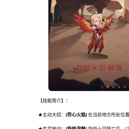
【技能简介】：
★主动大招：
[符心火焰]
在当前地方所处位置
★专武被动：
[符焰涅槃]
符焰火羽阵亡后，以