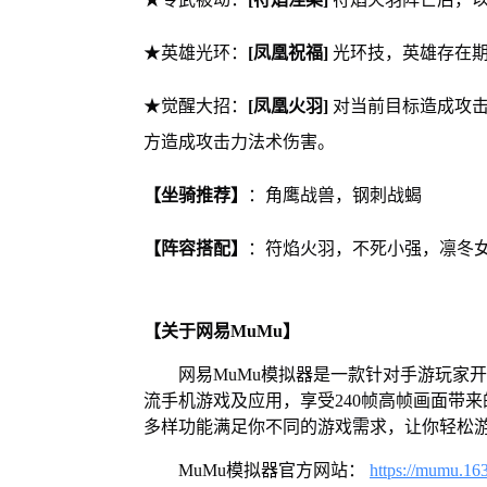
★英雄光环：
[凤凰祝福]
光环技，英雄存在期
★觉醒大招：
[凤凰火羽]
对当前目标造成攻击
方造成攻击力法术伤害。
【坐骑推荐】
：角鹰战兽，钢刺战蝎
【阵容搭配】
：符焰火羽，不死小强，凛冬
【关于网易MuMu】
网易MuMu模拟器是一款针对手游玩家
流手机游戏及应用，享受240帧高帧画面带
多样功能满足你不同的游戏需求，让你轻松
MuMu模拟器官方网站：
https://mumu.16