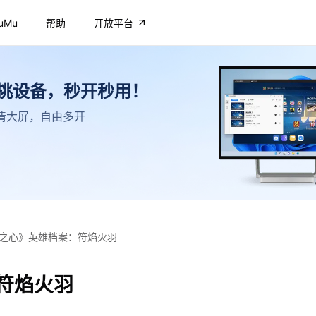
uMu
帮助
开放平台
不挑设备，秒开秒用！
，高清大屏，自由多开
之心》英雄档案：符焰火羽
符焰火羽