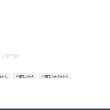
文章已到底
电脑版
决胜之心手游
决胜之心手游电脑版