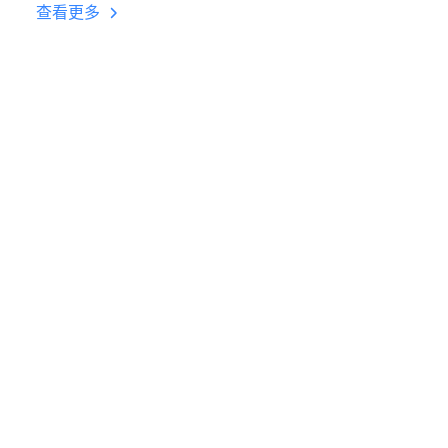
台挂机 按键设置教程
查看更多