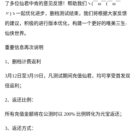
了多位仙君中肯的意见反馈！帮助我们ヽ(￣ω￣(￣ω￣
〃)ゝ一起优化进步，删档测试结束，我们将根据大家反馈
的建议，积极的进行版本优化，构建一个更好的唯美三生-
仙侠世界。
重要信息再次说明
1、删档计费返利
3月12日至3月19日，凡测试期间充值仙君，均可享受首发双
倍返利；
2、返还比例：
所有充值金额将在公测时以 200% 比例转化为元宝返还；
3、返还方式：