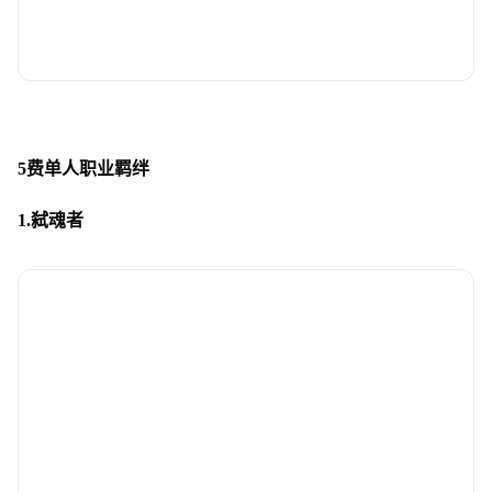
5费单人职业羁绊
1.弑魂者