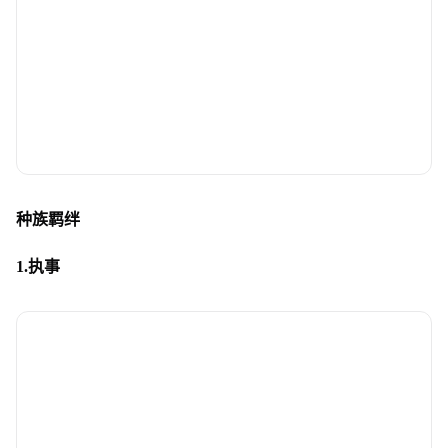
种族羁绊
1.执事