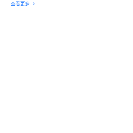
台挂机 按键设置教程
查看更多