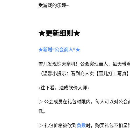
受游戏的乐趣~
★更新细则★
★新增“公会商人”★
雪儿发现惊天商机！公会突现商人，每天带
（温馨小提示：看到商人卖【雪儿打工写真
↓往下看，速成砍价大师↓
▷ 公会成员在礼包时限内，每人可以对公会
低。
▷ 礼包价格被砍到
负数
时，购买礼包不扣星