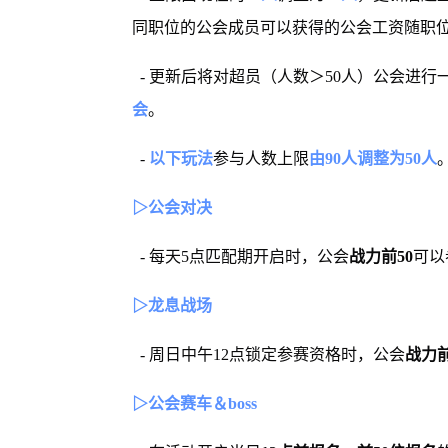
同职位的公会成员可以获得的公会工资随职
- 更新后将对超员（人数＞50人）公会进行
会
。
-
以下玩法
参与人数上限
由90人调整为50人
▷公会对决
- 每天5点匹配期开启时，公会
战力前50
可以
▷龙息战场
- 周日中午12点锁定参赛资格时，公会
战力前
▷公会赛车＆boss