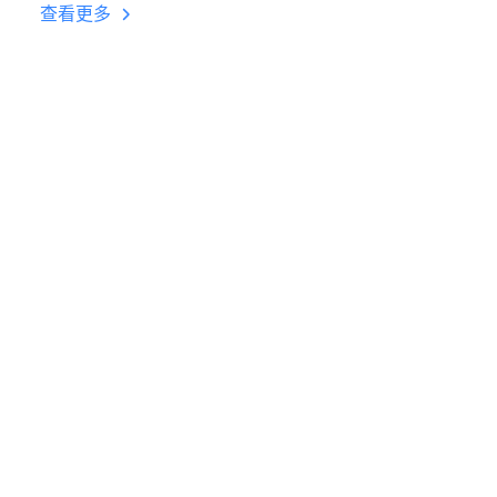
台挂机 按键设置教程
查看更多