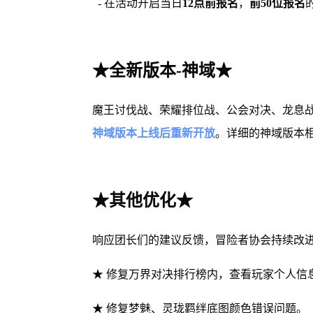
- 在活动开启当日
12点前报名
，
前50位报名
★全新版本-神域★
魔王讨伐战、荣耀排位战、公会对决、龙息
神域版本上线后重新开放
。详细的神域版本
★其他优化★
响应团长们的建议反馈，冒险者协会持续改进
★ 修复万界对决排行榜内，查看玩家个人信
★ 修复梦魅、灵珑羁绊底图颜色错误问题。