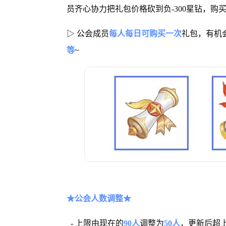
员齐心协力把礼包价格砍到负-300星钻，购
▷ 公会成员
每人每日可购买一次
礼包，有机
等
~
★公会人数调整★
- 上限由现在的
90人
调整为
50人
，更新后超