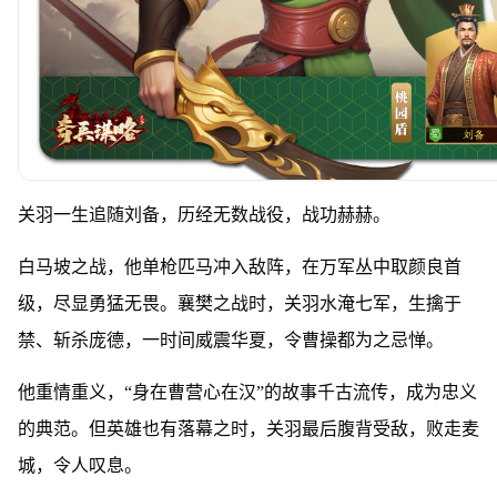
关羽一生追随刘备，历经无数战役，战功赫赫。
白马坡之战，他单枪匹马冲入敌阵，在万军丛中取颜良首
级，尽显勇猛无畏。襄樊之战时，关羽水淹七军，生擒于
禁、斩杀庞德，一时间威震华夏，令曹操都为之忌惮。
他重情重义，“身在曹营心在汉”的故事千古流传，成为忠义
的典范。但英雄也有落幕之时，关羽最后腹背受敌，败走麦
城，令人叹息。