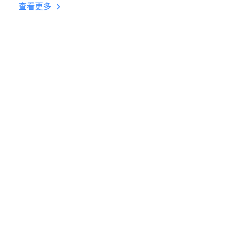
台挂机 按键设置教程
查看更多