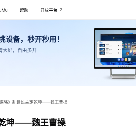
uMu
帮助
开放平台
不挑设备，秒开秒用！
，高清大屏，自由多开
谋略》乱世雄主定乾坤——魏王曹操
乾坤——魏王曹操