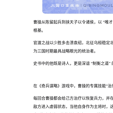
曹操从陈留起兵到挟天子以令诸侯，以 “唯才是
根基。
官渡之战以少胜多击溃袁绍，北征乌桓稳定北
为三国时期最具战略眼光的统治者。
史书中的他既是诗人，更是深谙 “制衡之道”
在《奇兵谋略》游戏中，曹操的专属技能“治
每回合曹操都会给己方治疗以恢复兵力，并
敌方进入虚弱状态，当他自身作为主将时，这