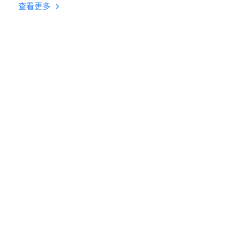
台挂机 按键设置教程
查看更多