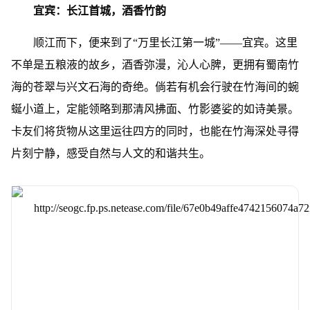
宜宾：长江首城，酒香竹韵
顺江而下，便来到了“万里长江第一城”——宜宾。这里
不单是五粮液的故乡，酒香弥漫，沁人心脾，更拥有蜀南竹
海的苍翠与兴文石海的奇绝。倘若有机会行驶在竹海间的蜿
蜒小道上，定能领略到那清风拂面、竹影婆娑的如诗美景。
卡友们将货物从这里运往四方的同时，也能在竹海深处寻得
片刻宁静，感受自然与人文的和谐共生。