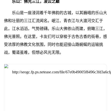
乐山：佛光三江，凌云之巅
乐山是一座浸润着千年佛韵的古城，以其巍峨的乐山大
佛和壮丽的三江汇流闻名。岷江、青衣江与大渡河交汇于
此，江水滔滔，气势磅礴。乐山大佛依山而建，俯瞰三江，
佛光普照。在这里，卡友们可以穿梭于古色古香的街巷，感
受浓厚的佛教文化氛围，同时也能迎接山路蜿蜒的运输挑
战，蜀道虽难，但想必风光无限。