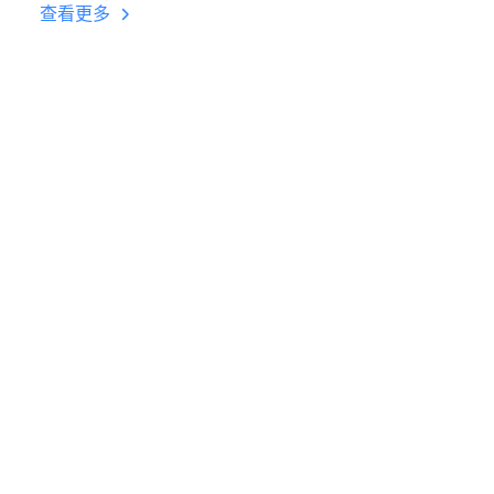
台挂机 按键设置教程
查看更多