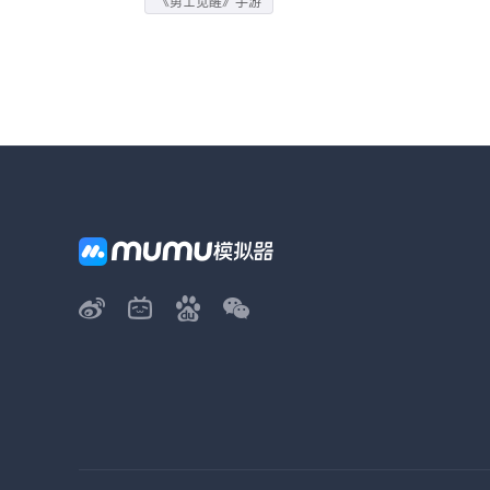
《勇士觉醒》手游