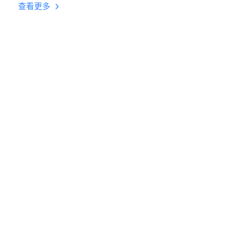
台挂机 按键设置教程
查看更多