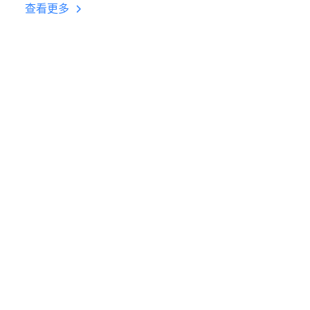
台挂机 按键设置教程
查看更多