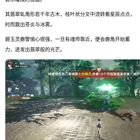
其翡翠虬角形若千年古木，枝叶状分叉中流转着星辰点点，
时而散出苍炎与冰雾。
碧玉灵鹿警惕心很强，一旦有魂师靠近，便会鹿角开始蓄
力，迸发出翡翠般的光芒。