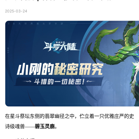
2025-03-24
在星斗祭坛东侧的翡翠幽径之中，伫立着一只优雅庄严的史
诗级魂兽——
碧玉灵鹿
。