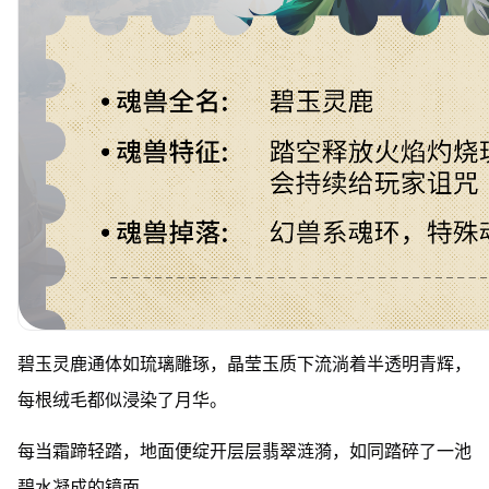
碧玉灵鹿通体如琉璃雕琢，晶莹玉质下流淌着半透明青辉，
每根绒毛都似浸染了月华。
每当霜蹄轻踏，地面便绽开层层翡翠涟漪，如同踏碎了一池
碧水凝成的镜面。