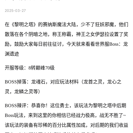
2025-03-27
在《黎明之塔》的赛纳斯魔法大陆，少不了狂妖邪魔，他们
散落在各个阴暗之地，称王称霸，神王之女伊瑟拉设置了奖
励，鼓励大家每日前往征讨，今天就来看看世界服Boss：龙
渊遗迹
开服等级：8转巅峰70级
BOSS掉落：龙魂石，对应玩法材料（龙首之灵，龙心之
灵，龙鳞之灵等）
BOSS辣评：恭喜你！这位勇士，该玩法为黎明之塔中后期
Boss玩法，来到这里的你相信已经战力极高，战无不胜了~
该玩法的装备有珍稀的百分比属性加成，对后期的我们收益