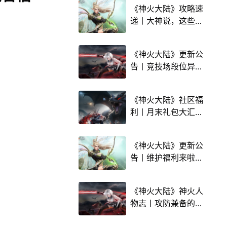
《神火大陆》攻略速
递丨大神说，这些坑
点要避！佐拉亲自解
答~内含福利！
《神火大陆》更新公
告丨竞技场段位异常
修复，烈焰霸主焚天
返场，聚宝盆限时返
《神火大陆》社区福
利开启~内含福利
利丨月末礼包大汇
总！过时不候，赶紧
前来检查一下吧~
《神火大陆》更新公
告丨维护福利来啦！
内含绑钻礼包码！
《神火大陆》神火人
物志丨攻防兼备的寻
宝家，罗兰尔芙核心