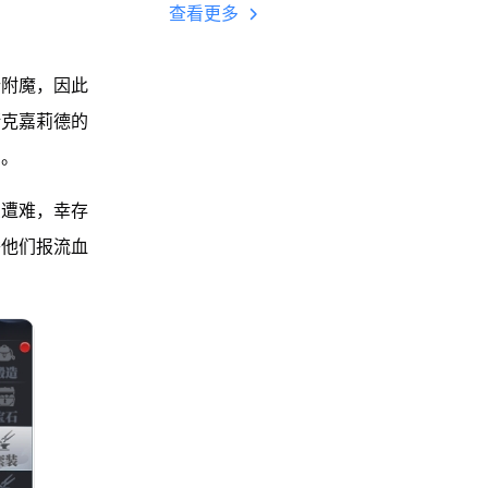
搭配攻略！
查看更多
行附魔，因此
斯克嘉莉德的
焰。
受遭难，幸存
替他们报流血