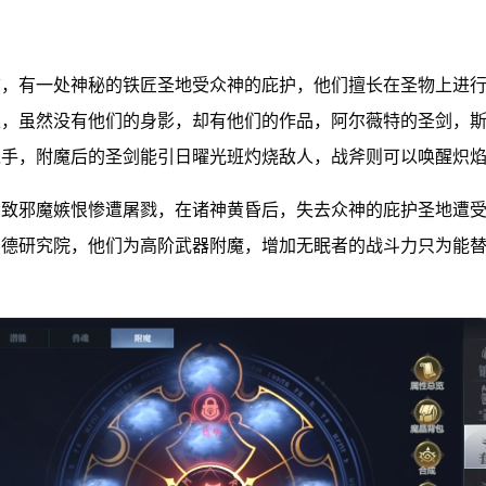
前，有一处神秘的铁匠圣地受众神的庇护，他们擅长在圣物上进
上，虽然没有他们的身影，却有他们的作品，阿尔薇特的圣剑，
之手，附魔后的圣剑能引日曜光班灼烧敌人，战斧则可以唤醒炽
招致邪魔嫉恨惨遭屠戮，在诸神黄昏后，失去众神的庇护圣地遭
加德研究院，他们为高阶武器附魔，增加无眠者的战斗力只为能