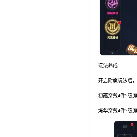
玩法养成：
开启附魔玩法后
初蕴穿戴4件5级
炼华穿戴4件7级