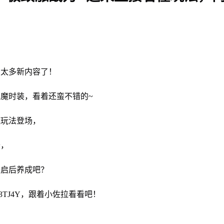
，太多新内容了！
魔时装，看着还蛮不错的~
魔玩法登场，
奇，
开启后养成吧？
3TJ4Y，跟着小佐拉看看吧！