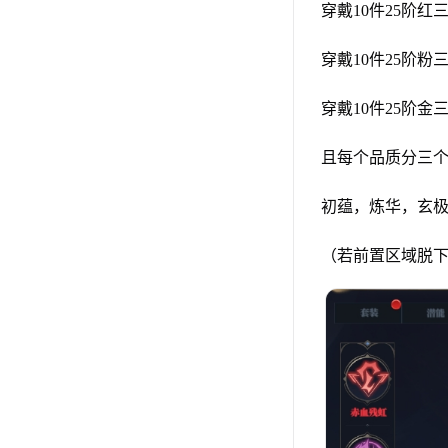
穿戴10件25阶
穿戴10件25阶
穿戴10件25阶
且每个品质分三
初蕴，炼华，玄
（若前置区域脱