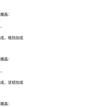
晶魔晶：
挡，
加成，格挡加成
心魔晶：
御，
加成，坚韧加成
辉魔晶：