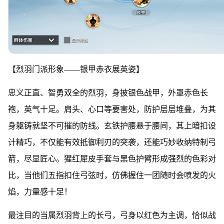
【烈羽门派形象——银甲赤衣展英姿】
忠义正直、智勇双全的烈羽，身披银色战甲，外罩赤色长
袍，英气十足。肩头、心口等要害处，防护层层堆叠，为其
身躯铸就坚不可摧的防线。玄铁护腰悬于腰间，其上暗扣设
计精巧，不仅能有效抵御利刃的突袭，还能巧妙收纳特制弓
箭，尽显匠心。猩红犀皮手套与黑色护臂形成强烈的色彩对
比，当他们五指扣住弓弦时，仿佛握住一团随时会喷发的火
焰，力量感十足！
最注目的当属烈羽背上的长弓，弓身以红色为主调，恰似战