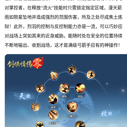
对掌控者，在释放“流火”技能时只需锁定指定区域，漫天箭
雨如陨星坠地并造成强烈的范围伤害，所及之处尽成焦土炼
狱！此外，烈羽的控制与反控制能力亦是一流，可以巧妙应
对战场上突如其来的近身威胁。能随时处在安全的位置持续
不断地输出、收割战场，这才是满级弓箭手应有的神操作！