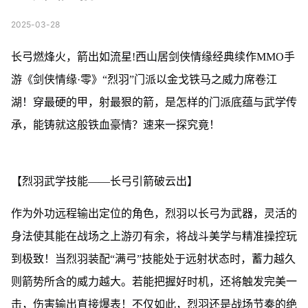
2025-03-28
长弓燃烽火，箭出如流星!西山居剑侠情缘经典续作MMO手
游《剑侠情缘·零》“烈羽”门派以金戈铁马之威力席卷江
湖！穿最硬的甲，射最狠的箭，是怎样的门派底蕴与武学传
承，能铸就这般铁血豪情？速来一探究竟！
【烈羽武学技能——长弓引箭破云出】
作为外功远程输出定位的角色，烈羽以长弓为武器，灵活的
身法使其能在战场之上游刃有余，将战斗美学与精准操控玩
到极致！当烈羽装配“满弓”技能处于远射状态时，蓄力越久
则箭势所含的威力越大。若能把握好时机，还将触发完美一
击，伤害输出直接爆表！不仅如此，烈羽还是战场节奏的绝