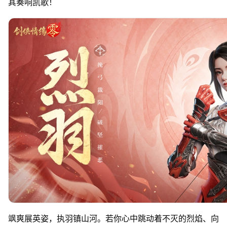
其奏响凯歌！
飒爽展英姿，执羽镇山河。若你心中跳动着不灭的烈焰、向