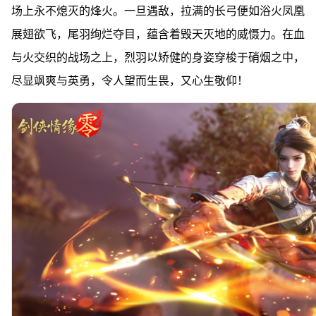
场上永不熄灭的烽火。一旦遇敌，拉满的长弓便如浴火凤凰
展翅欲飞，尾羽绚烂夺目，蕴含着毁天灭地的威慑力。在血
与火交织的战场之上，烈羽以矫健的身姿穿梭于硝烟之中，
尽显飒爽与英勇，令人望而生畏，又心生敬仰！