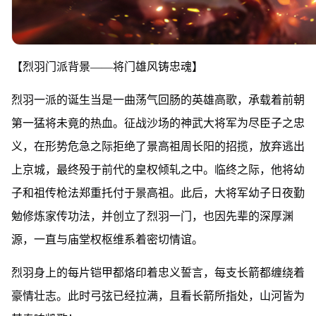
【烈羽门派背景——将门雄风铸忠魂】
烈羽一派的诞生当是一曲荡气回肠的英雄高歌，承载着前朝
第一猛将未竟的热血。征战沙场的神武大将军为尽臣子之忠
义，在形势危急之际拒绝了景高祖周长阳的招揽，放弃逃出
上京城，最终殁于前代的皇权倾轧之中。临终之际，他将幼
子和祖传枪法郑重托付于景高祖。此后，大将军幼子日夜勤
勉修炼家传功法，并创立了烈羽一门，也因先辈的深厚渊
源，一直与庙堂权枢维系着密切情谊。
烈羽身上的每片铠甲都烙印着忠义誓言，每支长箭都缠绕着
豪情壮志。此时弓弦已经拉满，且看长箭所指处，山河皆为