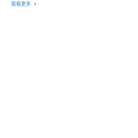
台挂机 按键设置教程
查看更多