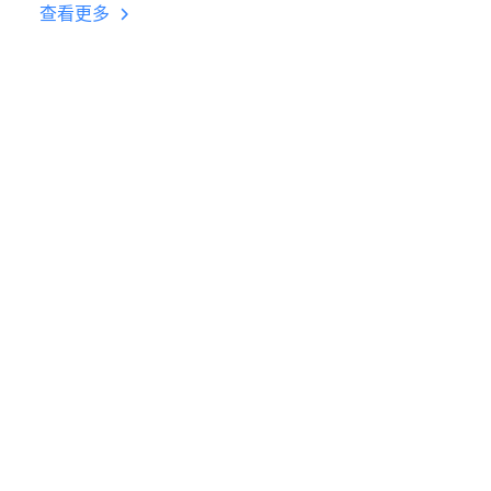
台挂机 按键设置教程
查看更多