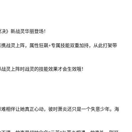
对决》新战灵华丽登场！
者携战灵上阵，属性狂飙+专属技能双重加持，从此打架带
带战灵上阵时战灵的技能效果才会生效哦！
患难相伴让她真正心动，彼时萧炎还只是一个失意少年。海