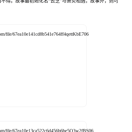
不得。故事最初她化名“云芝”与萧炎相遇，故事外，则可