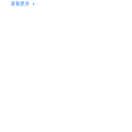
台挂机 按键设置教程
查看更多