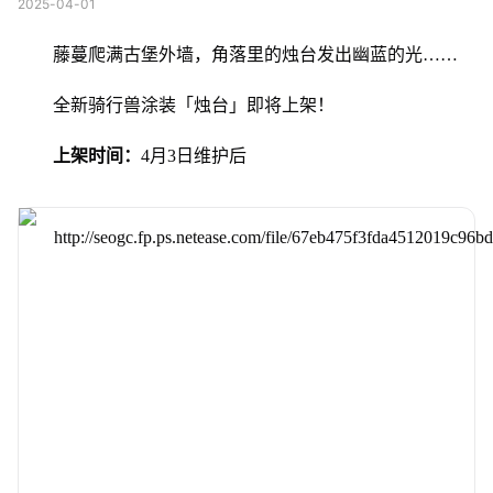
2025-04-01
藤蔓爬满古堡外墙，角落里的烛台发出幽蓝的光……
全新骑行兽涂装「烛台」即将上架！
上架时间：
4月3日维护后