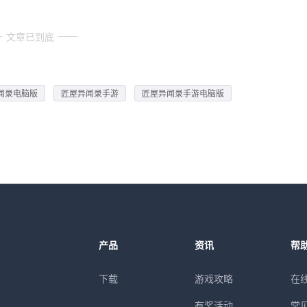
文章已到底
闻录电脑版
匠屋异闻录手游
匠屋异闻录手游电脑版
产品
资讯
帮
下载
游戏攻略
在
有奖活动
常