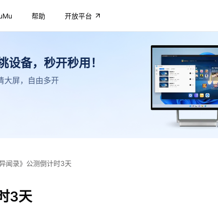
uMu
帮助
开放平台
不挑设备，秒开秒用！
，高清大屏，自由多开
异闻录》公测倒计时3天
时3天