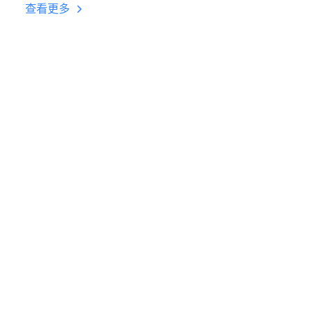
台挂机 按键设置教程
查看更多