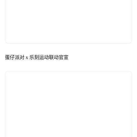
蛋仔派对 x 乐刻运动联动官宣