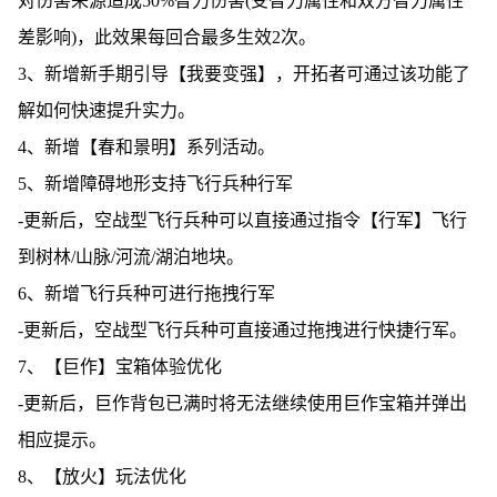
对伤害来源造成50%智力伤害(受智力属性和双方智力属性
差影响)，此效果每回合最多生效2次。
3、新增新手期引导【我要变强】，开拓者可通过该功能了
解如何快速提升实力。
4、新增【春和景明】系列活动。
5、新增障碍地形支持飞行兵种行军
-更新后，空战型飞行兵种可以直接通过指令【行军】飞行
到树林/山脉/河流/湖泊地块。
6、新增飞行兵种可进行拖拽行军
-更新后，空战型飞行兵种可直接通过拖拽进行快捷行军。
7、【巨作】宝箱体验优化
-更新后，巨作背包已满时将无法继续使用巨作宝箱并弹出
相应提示。
8、【放火】玩法优化