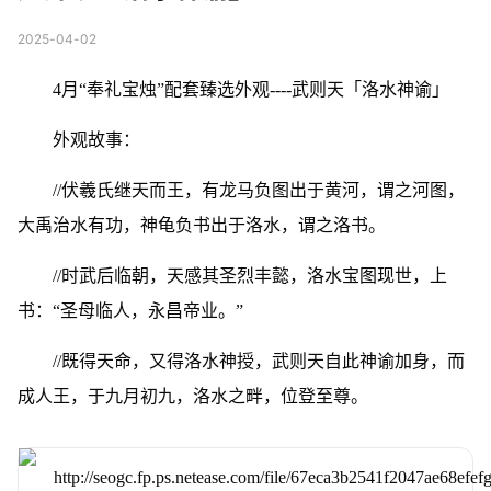
2025-04-02
4月“奉礼宝烛”配套臻选外观----武则天「洛水神谕」
外观故事：
//伏羲氏继天而王，有龙马负图出于黄河，谓之河图，
大禹治水有功，神龟负书出于洛水，谓之洛书。
//时武后临朝，天感其圣烈丰懿，洛水宝图现世，上
书：“圣母临人，永昌帝业。”
//既得天命，又得洛水神授，武则天自此神谕加身，而
成人王，于九月初九，洛水之畔，位登至尊。