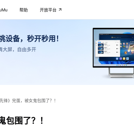
uMu
帮助
开放平台
不挑设备，秒开秒用！
，高清大屏，自由多开
先锋》完蛋，被女鬼包围了？！
鬼包围了？！