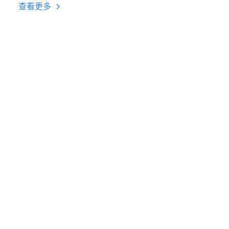
台挂机 按键设置教程
查看更多