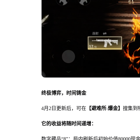
终极博弈，时间铸金
4月2日更新后，可在
【避难所-爆金】
搜集到
它的收益将随时间递增：
数字藏品“8”：局内刷新后初始价值80000现