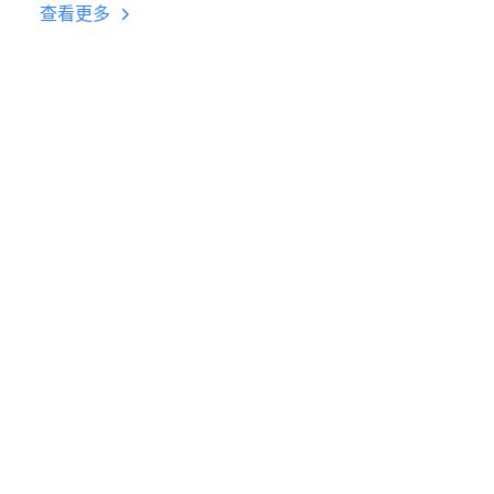
台挂机 按键设置教程
查看更多