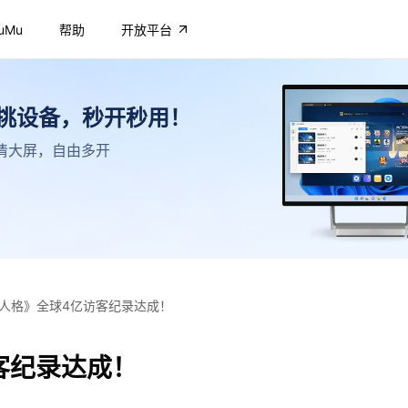
uMu
帮助
开放平台
不挑设备，秒开秒用！
，高清大屏，自由多开
人格》全球4亿访客纪录达成！
客纪录达成！