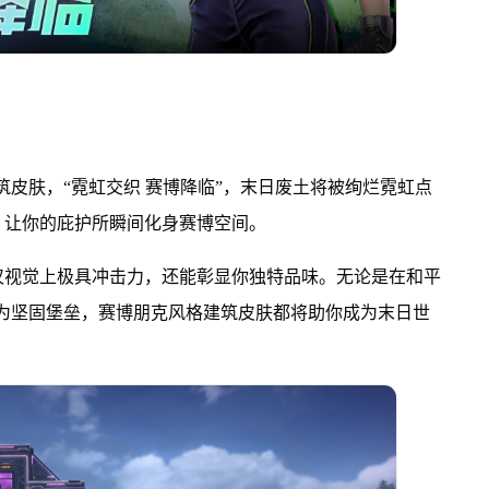
建筑皮肤，“霓虹交织 赛博降临”，末日废土将被绚烂霓虹点
，让你的庇护所瞬间化身赛博空间。
仅视觉上极具冲击力，还能彰显你独特品味。无论是在和平
时作为坚固堡垒，赛博朋克风格建筑皮肤都将助你成为末日世