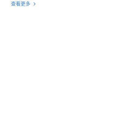
台挂机 按键设置教程
查看更多