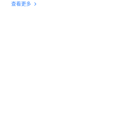
台挂机 按键设置教程
查看更多