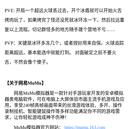
PVE: 开局一个超远火球丢过去，开个冰盾就可以开始火舌
烤肉玩了，如果烤完了怪还没死就冰环冻一下，然后拉远重
复以上流程。切记群怪多的地方随手建个营地不亏……
PVP：关键是冰环多冻几个，或者捏好用来自保。火球追踪
距离超远，基本能选中就能打到。 对面破定之前不要火
舌，不然会像个傻子。
【关于网易MuMu】
网易MuMu模拟器是一款针对手游玩家开发的安卓模拟
器类电脑软件，可在电脑上大屏体验市面主流手机游戏及应
用，享受240帧高帧画面带来的丝滑游戏体验，多开、操作
录制挂机、智能键鼠操作等多样功能满足你不同的游戏需
求，让你轻松游戏成神不伤神！
MuMu模拟器官方网站：
https://mumu.163.com