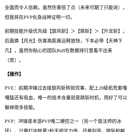
全面而令人信赖。虽然伤害低了点（未来可期了只能说），
但我将在PVP化身战神证明一切。
前期技能升级优先级【旋风斩】＞【跳斩】＞【升龙斩】，
后面换【月光】伤害高距离远释放快，下本必带【天神下
凡】，虽然你贴心的团队Buff在数据排行里看不出来
（悲）。
【操作】
PVE：前期冲锋过去接旋风斩转就完事，配上20级拓荒套嘎
嘎猛还有吸血，唯一的技术含量就是跳斩时机，用好了可以
躲掉很多技能。
PVP：冲锋是本游PVP唯二硬控之一（另一个是法师的冰
环），只要打中眩晕2秒无视定力值，尽量别歪。跳斩和解