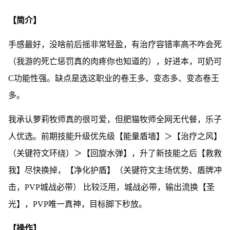
【简介】
手感最好，没啥前后摇非常轻盈，有治疗容错率高不咋会死
（我游的死亡惩罚真的肉疼你也知道的），好进本，可奶可
C功能性强。缺点是选这职业的卷王多、变态多、变态卷王
多。
我承认萝莉牧师真的很可爱，但肥猫牧师全网无代餐，乐子
人优选。前期技能升级优先级【能量盾墙】＞【治疗之风】
（关键符文环绕）＞【回旋水弹】，升了新技能之后【救救
我】尽快换掉，【净化护盾】（关键符文主场优势、盾牌冲
击，PVP城战必带） 比较泛用，城战必带，输出流换【圣
光】，PVP唯一真神，目标脚下秒放。
【操作】