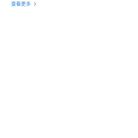
台挂机 按键设置教程
查看更多