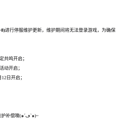
8)
进行停服维护更新，维护期间将无法登录游戏，为确保
。
定共鸣开启；
活动开启；
12日开启；
本次维护可得「钻石*100、共鸣水晶*1」的维护补偿噢(๑´ڡ`๑)~