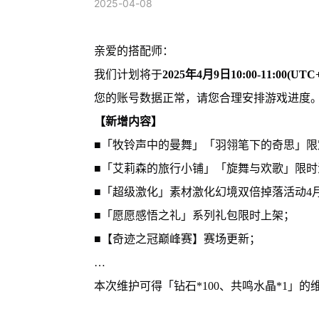
2025-04-08
亲爱的搭配师：
我们计划将于
2025年4月9日10:00-11:00(UTC+
您的账号数据正常，请您合理安排游戏进度
【新增内容】
■「牧铃声中的曼舞」「羽翎笔下的奇思」限
■「艾莉森的旅行小铺」「旋舞与欢歌」限时
■「超级激化」素材激化幻境双倍掉落活动4月
■「愿愿感悟之礼」系列礼包限时上架；
■【奇迹之冠巅峰赛】赛场更新；
…