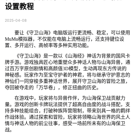
设置教程
2025-04-08
要让《守卫山海》电脑版运行更流畅、稳定，可以使用
MuMu模拟器，不仅能在电脑上流畅运行，还支持键位设
置、多开运行、高帧率等多种实用功能。
《守卫山海》是一款以《山海经》神话为背景的国风卡
牌手游。游戏独具匠心地重塑众多神话人物与山海异兽，通
过百万字原创剧情和高颜值3D模型，生动再现东方传说的
神秘感。玩家作为至宝守护者的神君，将与继承守护意志的
神仙们一同穿梭多重神话世界，展开守卫山海的冒险之旅，
夺回被夺走的「万华卷」，修正扭曲的历史。
在游戏中，玩家将与异兽作伴，为山海保卫战贡献力
量。游戏的创新卡牌玩法提供了超高自由度的战斗搭配，支
持多种技能组合，打破种族阵营限制，带来别具一格的羁绊
作战体验。通过探索和冒险，玩家将领略山海世界的风土人
情与神话人物的前尘往事，感受一场前所未有的山海保卫
战。