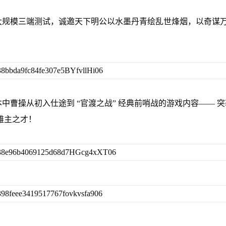
大规模三端测试，诚邀天下明公以水墨丹青绘乱世烽烟，以奇谋
曹操从初入仕途到 “官渡之战” 经典前哨战的游戏内容—— 
雄主之才！