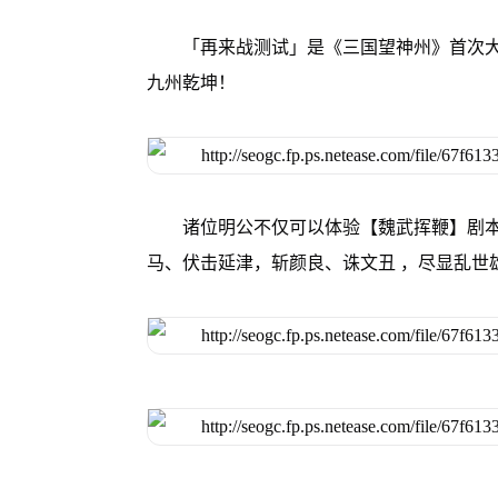
「再来战测试」是《三国望神州》首次
九州乾坤！
诸位明公不仅可以体验【魏武挥鞭】剧本中
马、伏击延津，斩颜良、诛文丑 ，尽显乱世