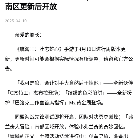
南区更新后开放
2025-04-10
亲爱的船长：
《航海王：壮志雄心》手游于4月10日进行周版本更
新，更新时间可能会根据实际情况有所调整，请留意官方公
告。
「我可是狼，会让对手大意然后干掉他」——全新伙伴
「CP9特工」杰布拉登场；「缤纷的色彩陷阱」——全新援
护「巴洛克工作室首席指挥」Ms.黄金周登场。
同盟海战先锋测试即将开启，团队对决勇夺巅峰；「弗
兰奇大冒险」南部区域开放，体验小弗兰奇的奇妙回忆。
「慵懒的正义」主题活动持续进行中；单车寻旅，准备出