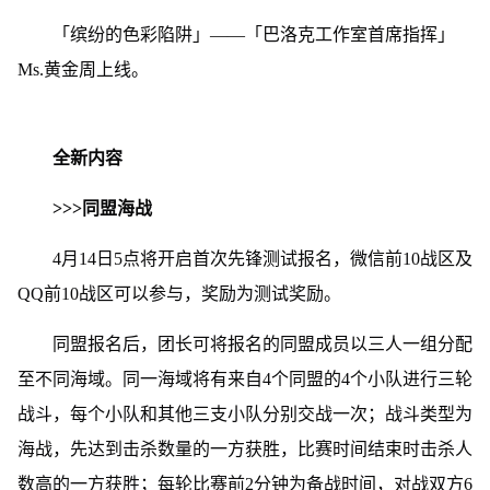
「缤纷的色彩陷阱」——「巴洛克工作室首席指挥」
Ms.黄金周上线。
全新内容
>>>同盟海战
4月14日5点将开启首次先锋测试报名，微信前10战区及
QQ前10战区可以参与，奖励为测试奖励。
同盟报名后，团长可将报名的同盟成员以三人一组分配
至不同海域。同一海域将有来自4个同盟的4个小队进行三轮
战斗，每个小队和其他三支小队分别交战一次；战斗类型为
海战，先达到击杀数量的一方获胜，比赛时间结束时击杀人
数高的一方获胜；每轮比赛前2分钟为备战时间，对战双方6