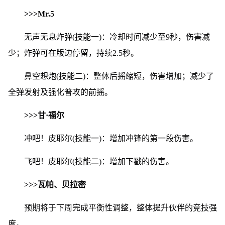
>>>Mr.5
无声无息炸弹(技能一)：冷却时间减少至9秒，伤害减
少；炸弹可在版边停留，持续2.5秒。
鼻空想炮(技能二)：整体后摇缩短，伤害增加；减少了
全弹发射及强化普攻的前摇。
>>>甘·福尔
冲吧！皮耶尔(技能一)：增加冲锋的第一段伤害。
飞吧！皮耶尔(技能二)：增加下戳的伤害。
>>>瓦帕、贝拉密
预期将于下周完成平衡性调整，整体提升伙伴的竞技强
度。