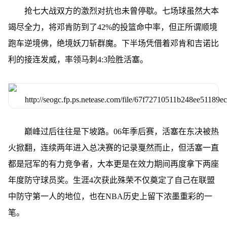
抢七大战双方的激烈对抗也未曾停歇。七场球虽然大本
竭尽全力，将邓肯防到了42%的投篮命中率，但正所谓顺境
跑车逆境佛，绝境妖刀斩群魔。下半场凭借着邓肯和吉诺比
利的接连发威，率领马刺4:3险胜活塞。
巅峰过后往往是下坡路。06年季后赛，活塞在东决被热
火掀翻，连续两年进入总决赛的记录戛然而止，但活塞一直
都是冠军的有力竞争者，大本更是在效力期间再度拿下两座
年度防守球员奖。生涯4次获此殊荣不仅奠定了自己在联盟
中防守第一人的地位，也在NBA历史上留下浓墨重彩的一
笔。