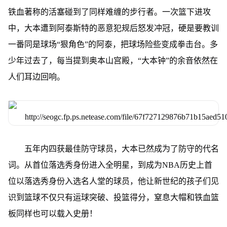
铁血著称的活塞碰到了同样难缠的步行者。一次篮下进攻
中，大本遭到阿泰斯特的恶意犯规后怒发冲冠，硬是要教训
一番同是球场“狠角色”的阿泰，把球场险些变成拳击台。多
少年过去了，每当提到奥本山宫殿，“大本钟”的余音依然在
人们耳边回响。
五年内四获最佳防守球员，大本已然成为了防守的代名
词。从首位落选秀身份进入全明星，到成为NBA历史上首
位以落选秀身份入选名人堂的球员，他让新世纪的孩子们见
识到篮球不仅只有运球突破、投篮得分，窒息大帽和铁血篮
板同样也可以载入史册！