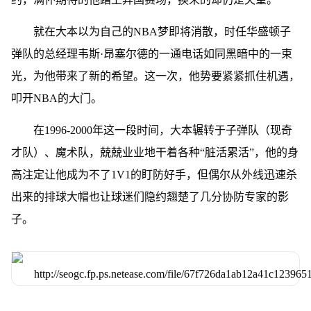
就在大本以为自己的NBA梦即将消散，时任华盛顿子
弹队的总经理韦斯·昂塞尔德的一通电话如同黑暗中的一束
光，为他带来了新的希望。这一次，他势要紧紧抓住机遇，
叩开NBA的大门。
在1996-2000年这一段时间，大本辗转于子弹队（现奇
才队）、魔术队，兢兢业业地干着各种“脏活累活”，他的身
高注定让他成为不了1V1的盯防好手，但偶尔从外线迅速杀
出来的排球大帽也让球迷们隐约翘楚了几分协防专家的影
子。