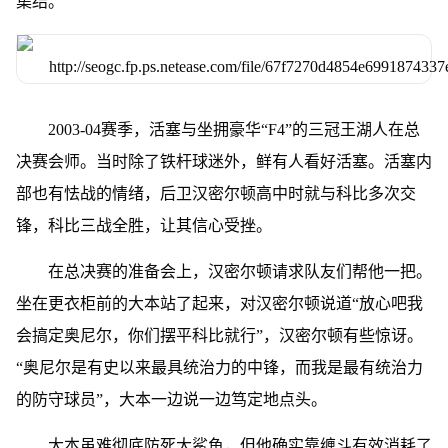
集结。
2003-04赛季，活塞与坐拥豪华“F4”的三冠王湖人在总
决赛会师。当时除了铁杆球迷外，鲜有人看好活塞。活塞内
部也有怯战的情绪，后卫汉密尔顿高中时就与科比多次交
锋，科比三战全胜，让其信心受挫。
在总决赛的准备会上，汉密尔顿请求队友们帮他一把。
坐在更衣柜前的大本站了起来，对汉密尔顿说道“放心吧我
会搞定奥尼尔，你们摆平科比就行”，汉密尔顿有些惊讶。
“奥尼尔是有史以来最具统治力的中锋，而我是最有统治力
的防守球员”，大本一边说一边笃定地点头。
大本虽难彻底防死大鲨鱼，但他确实靠缠斗有效消耗了