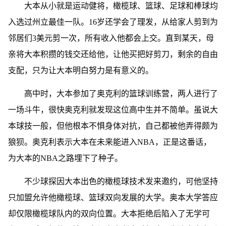
大本从小就是运动健将，橄榄球、篮球、足球和棒球均
入选过州立最佳一队。16岁还学会了理发，从给家人剪到为
邻居们3美元剪一次，所有收入他都会上交。直到某天，母
亲将大本积攒的钱交还给他，让他买把好剪刀，剩余的自由
支配，只为让大本明白努力是有意义的。
高中时，大本参加了奥克利的篮球训练营，两人进行了
一场斗牛，很快奥克利就发现这位高中生并不简单。虽说大
本球技一般，但他根本不惧身体对抗，自己都被他弄得颇为
狼狈。奥克利表示大本在未来能进入NBA，正是这番话，
为大本的NBA之路埋下了种子。
不少球探因大本出色的橄榄球技术发来邀约，可他坚持
只加盟允许他橄榄球、篮球双向发展的大学。奥本大学答应
却仅限橄榄球队内的双向位置。大本拒绝后陷入了无学可