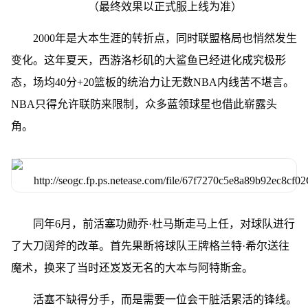
（最终效果以正式服上线为准）
2000年是大本生涯的转折点，同时联盟格局也悄然发生
变化。这年夏天，西游洛杉矶的大鲨鱼已经进化成究极形
态，场均40分+20篮板的统治力让无数NBA内线苦不堪言。
NBA只得允许联防来限制，众多蓝领球星也借此崭露头
角。
同年6月，前活塞功勋乔·杜马斯走马上任，对球队进行
了大刀阔斧的改革。首先果断将球队王牌格兰特·希尔送往
魔术，换来了当时还岌岌无名的大本与阿特斯金。
活塞不缺得分手，而是需要一位会干脏活累活的锋线。