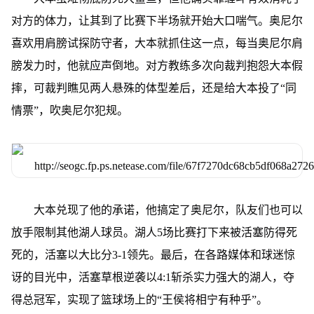
对方的体力，让其到了比赛下半场就开始大口喘气。奥尼尔
喜欢用肩膀试探防守者，大本就抓住这一点，每当奥尼尔肩
膀发力时，他就应声倒地。对方教练多次向裁判抱怨大本假
摔，可裁判瞧见两人悬殊的体型差后，还是给大本投了“同
情票”，吹奥尼尔犯规。
大本兑现了他的承诺，他搞定了奥尼尔，队友们也可以
放手限制其他湖人球员。湖人5场比赛打下来被活塞防得死
死的，活塞以大比分3-1领先。最后，在各路媒体和球迷惊
讶的目光中，活塞草根逆袭以4:1斩杀实力强大的湖人，夺
得总冠军，实现了篮球场上的“王侯将相宁有种乎”。