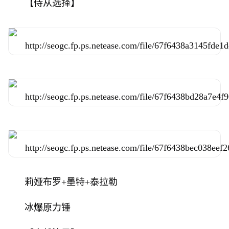
【侍从选择】
莉娅布罗+墨特+泰拉勒
冰爆原力锤