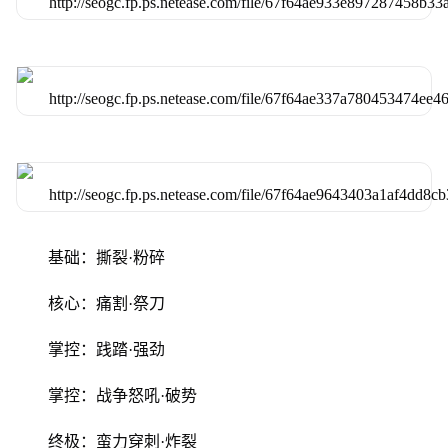
基础：撕裂·粉碎
核心：痛割·祭刀
掌控：践踏·强劲
掌控：战争怒吼·破势
终极：蛮力穿刺·炸裂