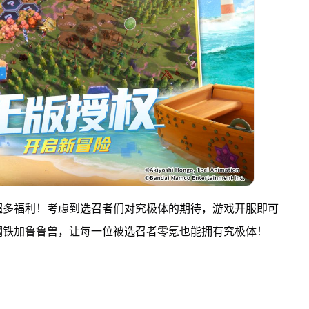
超多福利！考虑到选召者们对究极体的期待，游戏开服即可
钢铁加鲁鲁兽，让每一位被选召者零氪也能拥有究极体！