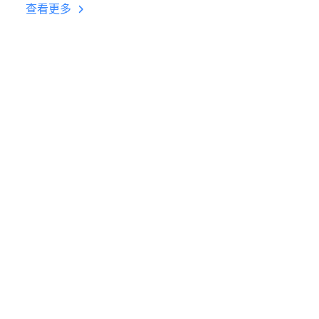
台挂机 按键设置教程
查看更多