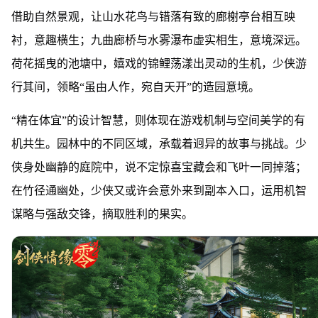
借助自然景观，让山水花鸟与错落有致的廊榭亭台相互映
衬，意趣横生；九曲廊桥与水雾瀑布虚实相生，意境深远。
荷花摇曳的池塘中，嬉戏的锦鲤荡漾出灵动的生机，少侠游
行其间，领略“虽由人作，宛自天开”的造园意境。
“精在体宜”的设计智慧，则体现在游戏机制与空间美学的有
机共生。园林中的不同区域，承载着迥异的故事与挑战。少
侠身处幽静的庭院中，说不定惊喜宝藏会和飞叶一同掉落；
在竹径通幽处，少侠又或许会意外来到副本入口，运用机智
谋略与强敌交锋，摘取胜利的果实。