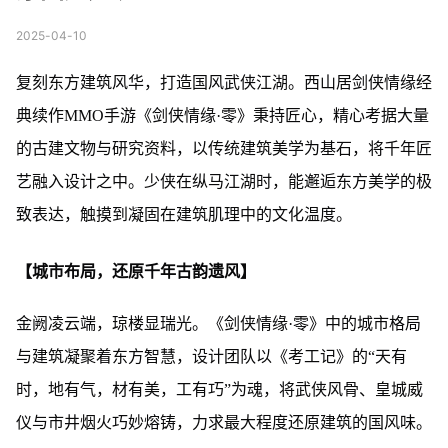
2025-04-10
复刻东方建筑风华，打造国风武侠江湖。西山居剑侠情缘经
典续作MMO手游《剑侠情缘·零》秉持匠心，精心考据大量
的古建文物与研究资料，以传统建筑美学为基石，将千年匠
艺融入设计之中。少侠在纵马江湖时，能邂逅东方美学的极
致表达，触摸到凝固在建筑肌理中的文化温度。
【城市布局，还原千年古韵遗风】
金阙凌云端，琼楼显瑞光。《剑侠情缘·零》中的城市格局
与建筑凝聚着东方智慧，设计团队以《考工记》的“天有
时，地有气，材有美，工有巧”为魂，将武侠风骨、皇城威
仪与市井烟火巧妙熔铸，力求最大程度还原建筑的国风味。