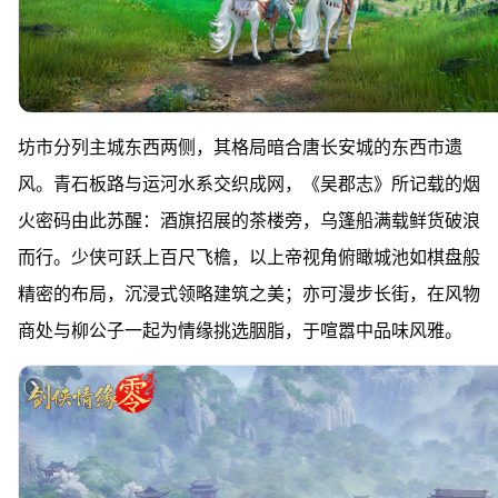
坊市分列主城东西两侧，其格局暗合唐长安城的东西市遗
风。青石板路与运河水系交织成网，《吴郡志》所记载的烟
火密码由此苏醒：酒旗招展的茶楼旁，乌篷船满载鲜货破浪
而行。少侠可跃上百尺飞檐，以上帝视角俯瞰城池如棋盘般
精密的布局，沉浸式领略建筑之美；亦可漫步长街，在风物
商处与柳公子一起为情缘挑选胭脂，于喧嚣中品味风雅。