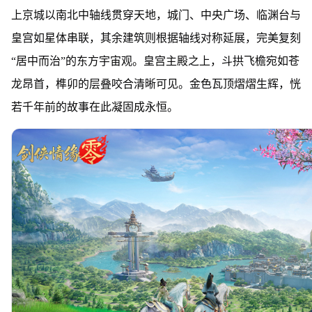
上京城以南北中轴线贯穿天地，城门、中央广场、临渊台与
皇宫如星体串联，其余建筑则根据轴线对称延展，完美复刻
“居中而治”的东方宇宙观。皇宫主殿之上，斗拱飞檐宛如苍
龙昂首，榫卯的层叠咬合清晰可见。金色瓦顶熠熠生辉，恍
若千年前的故事在此凝固成永恒。