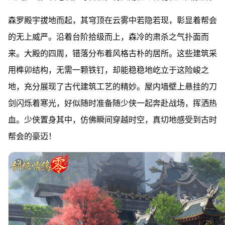
森罗殿宇拔地而起，其穹顶在云雾中若隐若现，彰显着帮会
的无上威严。沿着台阶拾级而上，森冷的肃杀之气扑面而
来。大殿的四周，错落分布着风格古朴的居所。这些建筑采
用榫卯结构，无需一颗铁钉，却能稳稳地屹立于这险峻之
地，充分展现了古代建筑工艺的精妙。屋内墙壁上悬挂的刀
剑闪烁着寒光，好似随时准备随少侠一起奔赴战场，挥洒热
血。少侠置身其中，仿佛瞬间穿越时空，真切地感受到古时
帮会的豪迈！