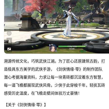
溯源传统文化，巧筑武侠江湖。为了匠心还原建筑古韵，打
造极具东方美学的武侠手游，《剑侠情缘·零》的制作团队
潜心考据海量资料，力求让每一块青砖都沉淀着东方智慧，
每一道飞檐都展现武侠风骨。少侠于此穿梭千年，轻抚瓦砖
感受历史温度，在飞檐走壁间体验万丈豪情！
【关于《剑侠情缘·零》】