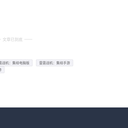
文章已到底
霆战机：集结电脑版
雷霆战机：集结手游
游