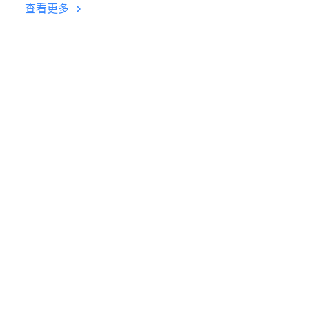
台挂机 按键设置教程
查看更多