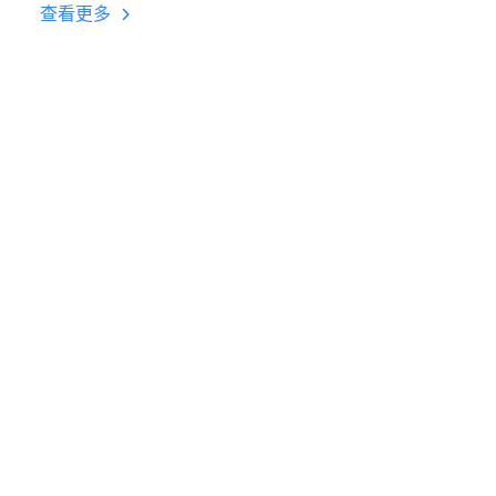
台挂机 按键设置教程
查看更多