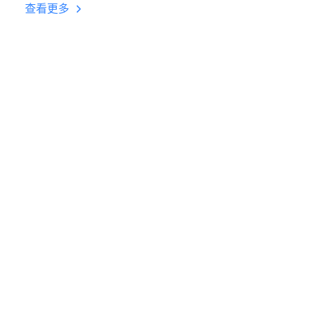
台挂机 按键设置教程
查看更多