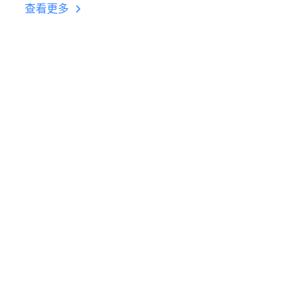
台挂机 按键设置教程
查看更多