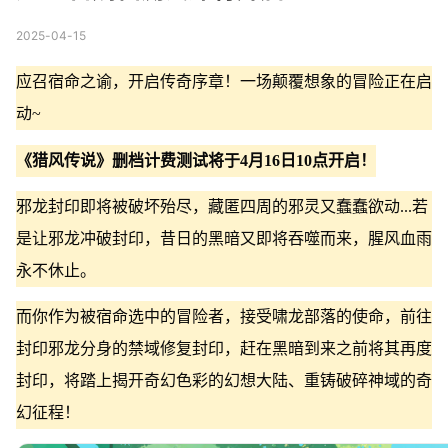
2025-04-15
应召宿命之谕，开启传奇序章！一场颠覆想象的冒险正在启
动~
《猎风传说》删档计费测试将于4月16日10点开启！
邪龙封印即将被破坏殆尽，藏匿四周的邪灵又蠢蠢欲动...若
是让邪龙冲破封印，昔日的黑暗又即将吞噬而来，腥风血雨
永不休止。
而你作为被宿命选中的冒险者，接受啸龙部落的使命，前往
封印邪龙分身的禁域修复封印，赶在黑暗到来之前将其再度
封印，将踏上揭开奇幻色彩的幻想大陆、重铸破碎神域的奇
幻征程！