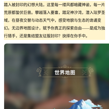
踏入被封印的幻想大陆，这里每一缕风都暗藏神谕，每一片
荒原都蛰伏巨兽。攀越落入要塞，踏足神汐湾，潜入珐罗圣
域，在昼夜交替与动态天气中，感受地貌与生态的诡谲变
幻。无边界地图设计，赋予你真正的探索自由——是成为独
行猎手，还是集结盟友征服封印？抉择在你手中。