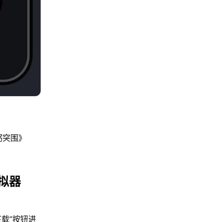
粥突围》
拟器
下载”按钮进