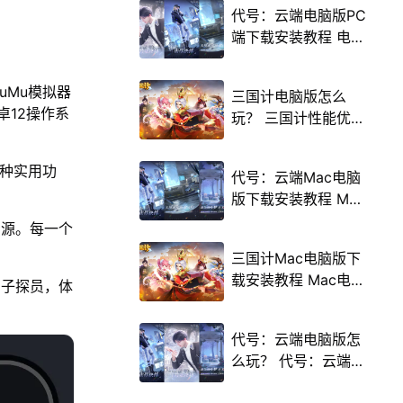
代号：云端电脑版PC
端下载安装教程 电脑
版怎么玩代号：云端
攻略
uMu模拟器
三国计电脑版怎么
卓12操作系
玩？ 三国计性能优化
240高帧 游戏多开
后台挂机 按键设置教
多种实用功
代号：云端Mac电脑
程
版下载安装教程 Mac
电脑怎么玩代号：云
资源。每一个
端攻略
三国计Mac电脑版下
载安装教程 Mac电脑
鸭子探员，体
怎么玩三国计攻略
代号：云端电脑版怎
么玩？ 代号：云端性
能优化240高帧 游戏