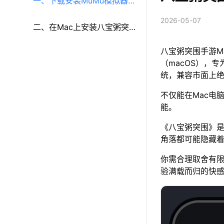
一、下载安装MuMu模拟器
2026-05-07
（macOS）（原MuMu模拟
二、在Mac上安装八宝粥突
八宝粥突围手游M
器Pro）
围
（macOS），专
统，兼容市面上
不仅能在Mac电
能。
《八宝粥突围》
角落都可能隐藏
你需合理取舍有
验满载而归的快