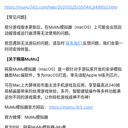
https://mumu.163.com/help/20210525/35044_949950.html
【常见问题】
部分游戏版本更新后，在MuMu模拟器（macOS）上可能会出现启
动报错或运行崩溃等无法使用的问题。
若您遇到无法游玩的问题，请及时
联系我们
反馈问题，我们会第一
时间安排修复。
【关于网易MuMu】
网易MuMu模拟器（macOS）是一款针对手游玩家开发的安卓模拟
器类Mac端软件，专为macOS打造，率先适配Apple M系列芯片。
可在Mac上大屏体验市面主流手机游戏及应用，享受最高达240帧
高帧画面带来的丝滑游戏体验，多开、智能键鼠操作等多样功能满
足你不同的游戏需求，让你轻松游戏成神不伤神！
MuMu模拟器官方网站：
https://mumu.163.com/
官方微博：MuMu模拟器
官方B站：网易MuMu模拟器-Mu酱