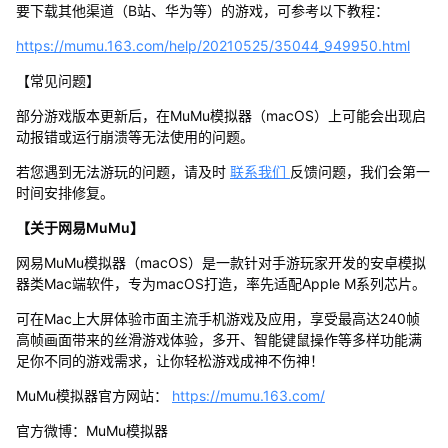
要下载其他渠道（B站、华为等）的游戏，可参考以下教程：
https://mumu.163.com/help/20210525/35044_949950.html
【常见问题】
部分游戏版本更新后，在MuMu模拟器（macOS）上可能会出现启
动报错或运行崩溃等无法使用的问题。
若您遇到无法游玩的问题，请及时
联系我们
反馈问题，我们会第一
时间安排修复。
【关于网易MuMu】
网易MuMu模拟器（macOS）是一款针对手游玩家开发的安卓模拟
器类Mac端软件，专为macOS打造，率先适配Apple M系列芯片。
可在Mac上大屏体验市面主流手机游戏及应用，享受最高达240帧
高帧画面带来的丝滑游戏体验，多开、智能键鼠操作等多样功能满
足你不同的游戏需求，让你轻松游戏成神不伤神！
MuMu模拟器官方网站：
https://mumu.163.com/
官方微博：MuMu模拟器