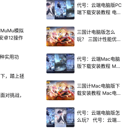
代号：云端电脑版PC
端下载安装教程 电脑
版怎么玩代号：云端
攻略
MuMu模拟
三国计电脑版怎么
安卓12操作
玩？ 三国计性能优化
240高帧 游戏多开
后台挂机 按键设置教
多种实用功
代号：云端Mac电脑
程
版下载安装教程 Mac
电脑怎么玩代号：云
引下，踏上拯
端攻略
。
三国计Mac电脑版下
载安装教程 Mac电脑
敢面对挑战，
怎么玩三国计攻略
代号：云端电脑版怎
么玩？ 代号：云端性
能优化240高帧 游戏