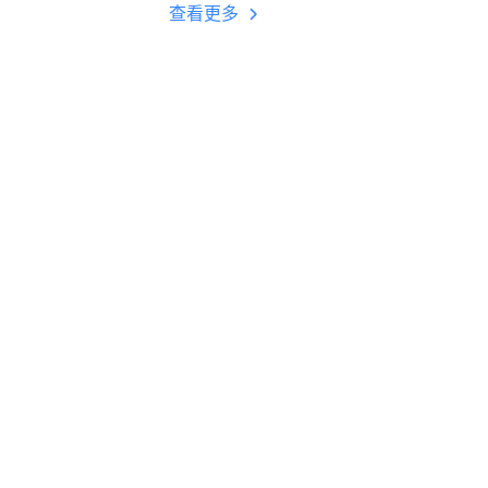
多开 后台挂机 按键
查看更多
设置教程