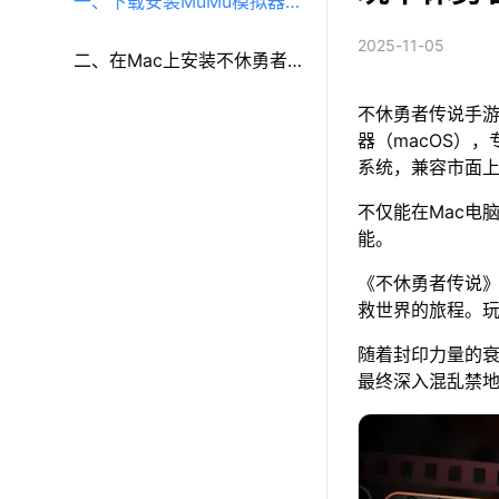
一、下载安装MuMu模拟器
2025-11-05
（macOS）（原MuMu模拟
二、在Mac上安装不休勇者
不休勇者传说手游
器Pro）
传说
器（macOS），
系统，兼容市面
不仅能在Mac电
能。
《不休勇者传说
救世界的旅程。
随着封印力量的
最终深入混乱禁