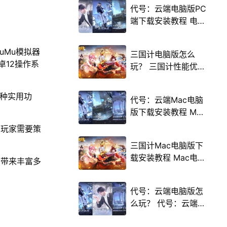
代号：云端电脑版PC
端下载安装教程 电脑
版怎么玩代号：云端
攻略
uMu模拟器
三国计电脑版怎么
卓12操作系
玩？ 三国计性能优化
240高帧 游戏多开
后台挂机 按键设置教
多种实用功
代号：云端Mac电脑
程
版下载安装教程 Mac
电脑怎么玩代号：云
。玩家需要策
端攻略
三国计Mac电脑版下
载安装教程 Mac电脑
中带来丰富多
怎么玩三国计攻略
代号：云端电脑版怎
么玩？ 代号：云端性
能优化240高帧 游戏