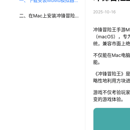
一、下载安装MuMu模拟器
2025-10-16
（macOS）（原MuMu模拟
二、在Mac上安装冲锋冒险
冲锋冒险王手游M
器Pro）
王
（macOS），专
统，兼容市面上
不仅能在Mac电
能。
《冲锋冒险王》
略性地利用方块
游戏不仅考验玩
变的游戏体验。