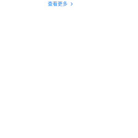
多开 后台挂机 按键
查看更多
设置教程